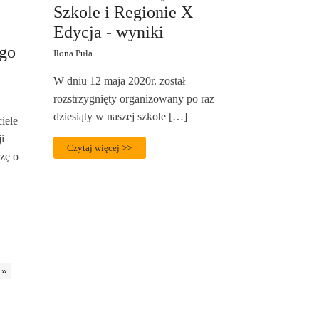
Szkole i Regionie X
Edycja - wyniki
go
Ilona Puła
W dniu 12 maja 2020r. został
rozstrzygnięty organizowany po raz
dziesiąty w naszej szkole […]
iele
i
Czytaj więcej >>
zę o
 »