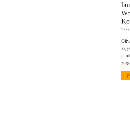
lau
Wo
Ko
Ilona
Oliw
zaję
pami
zorg
C