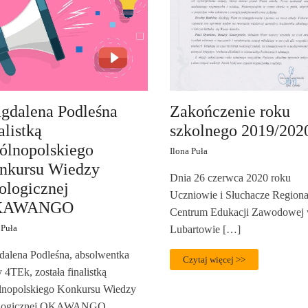
gdalena Podleśna
Zakończenie roku
alistką
szkolnego 2019/202
ólnopolskiego
Ilona Puła
nkursu Wiedzy
Dnia 26 czerwca 2020 roku
ologicznej
Uczniowie i Słuchacze Region
KAWANGO
Centrum Edukacji Zawodowej
 Puła
Lubartowie […]
alena Podleśna, absolwentka
Czytaj więcej >>
y 4TEk, została finalistką
nopolskiego Konkursu Wiedzy
logicznej OKAWANGO.