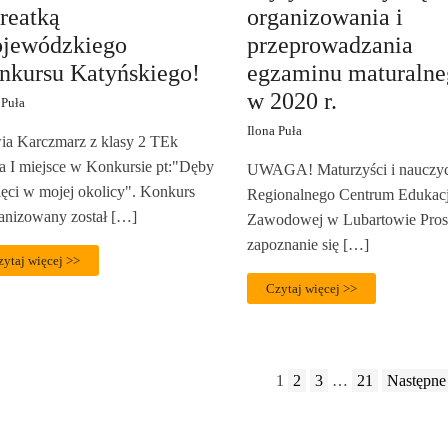
reatką
organizowania i
jewódzkiego
przeprowadzania
nkursu Katyńskiego!
egzaminu maturalne
w 2020 r.
 Puła
Ilona Puła
ia Karczmarz z klasy 2 TEk
ła I miejsce w Konkursie pt:"Dęby
UWAGA! Maturzyści i nauczyc
ęci w mojej okolicy". Konkurs
Regionalnego Centrum Edukacj
anizowany został […]
Zawodowej w Lubartowie Pros
zapoznanie się […]
zytaj więcej >>
Czytaj więcej >>
1
2
3
…
21
Następne