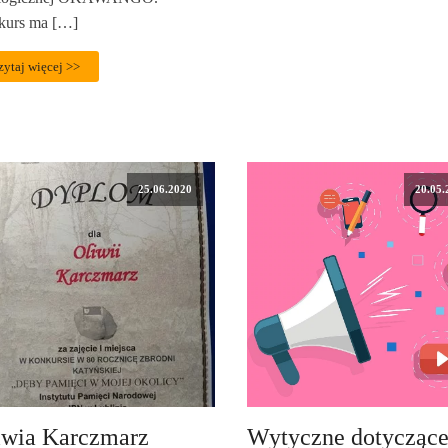
kurs ma […]
zytaj więcej >>
25.06.2020
20.05.
iwia Karczmarz
Wytyczne dotycząc