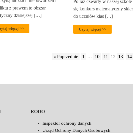
czyną ludzkich niepowodzeń i
Po raz czwarty w naszej szkole
liktu z prawem to obszar
się konkurs matematyczny ski
tyczny dzisiejszej […]
do uczniów klas […]
zytaj więcej >>
Czytaj więcej >>
« Poprzednie
1
…
10
11
12
13
14
I
RODO
Inspektor ochrony danych
Urząd Ochrony Danych Osobowych