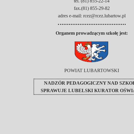
tel. (81) 855-22-14
fax.(81) 855-29-82
adres e-mail: rcez@rcez.lubartow.pl
Organem prowadzącym szkołę jest:
POWIAT LUBARTOWSKI
NADZÓR PEDAGOGICZNY NAD SZKO
SPRAWUJE
LUBELSKI KURATOR OŚWI