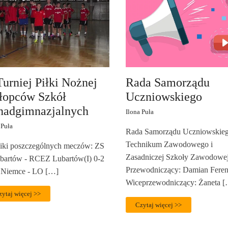
Turniej Piłki Nożnej
Rada Samorządu
łopców Szkół
Uczniowskiego
nadgimnazjalnych
Ilona Puła
 Puła
Rada Samorządu Uczniowskie
Technikum Zawodowego i
ki poszczególnych meczów: ZS
Zasadniczej Szkoły Zawodowe
bartów - RCEZ Lubartów(I) 0-2
Przewodniczący: Damian Fere
 Niemce - LO […]
Wiceprzewodniczący: Żaneta 
zytaj więcej >>
Czytaj więcej >>