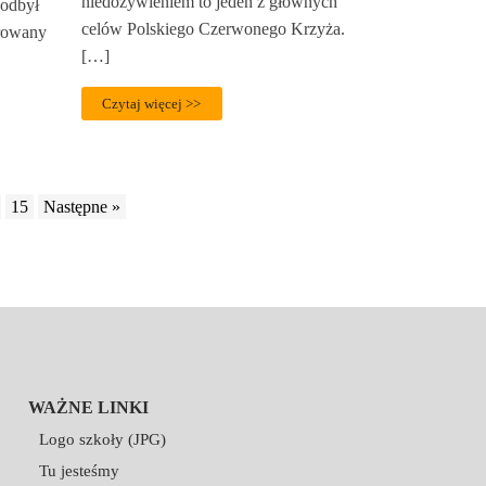
niedożywieniem to jeden z głównych
 odbył
celów Polskiego Czerwonego Krzyża.
erowany
[…]
Czytaj więcej >>
15
Następne »
WAŻNE LINKI
Logo szkoły (JPG)
Tu jesteśmy