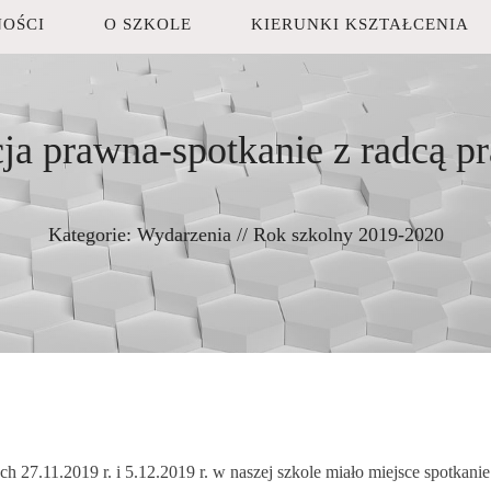
OŚCI
O SZKOLE
KIERUNKI KSZTAŁCENIA
ja prawna-spotkanie z radcą 
Kategorie:
Wydarzenia
//
Rok szkolny 2019-2020
ch 27.11.2019 r. i 5.12.2019 r. w naszej szkole miało miejsce spotka