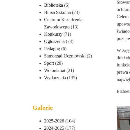
Stowar
Biblioteka
(6)
ochron
Bursa Szkolna
(23)
Celem 
Centrum Kształcenia
upowsz
Zawodowego
(13)
świado
Konkursy
(71)
poznaw
Ogłoszenia
(74)
Pedagog
(6)
W zaję
Samorząd Uczniowski
(2)
dokład
Sport
(28)
funkcj
Wolontariat
(21)
prawa 
Wydarzenia
(135)
najwię
Elżbiet
Galerie
2025-2026
(104)
2024-2025
(177)