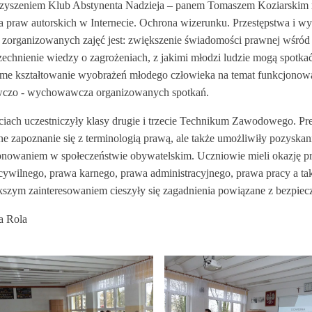
zyszeniem Klub Abstynenta Nadzieja – panem Tomaszem Koziarskim ra
a praw autorskich w Internecie. Ochrona wizerunku. Przestępstwa i wy
zorganizowanych zajęć jest: zwiększenie świadomości prawnej wśró
echnienie wiedzy o zagrożeniach, z jakimi młodzi ludzie mogą spotka
me kształtowanie wyobrażeń młodego człowieka na temat funkcjonow
czo - wychowawcza organizowanych spotkań.
ciach uczestniczyły klasy drugie i trzecie Technikum Zawodowego. Pre
ne zapoznanie się z terminologią prawą, ale także umożliwiły pozysk
onowaniem w społeczeństwie obywatelskim. Uczniowie mieli okazję pr
cywilnego, prawa karnego, prawa administracyjnego, prawa pracy a ta
kszym zainteresowaniem cieszyły się zagadnienia powiązane z bezpie
a Rola