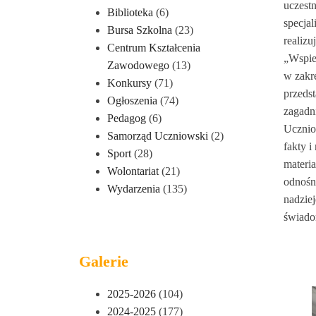
uczest
Biblioteka
(6)
specja
Bursa Szkolna
(23)
realiz
Centrum Kształcenia
„Wspie
Zawodowego
(13)
w zakr
Konkursy
(71)
przedst
Ogłoszenia
(74)
zagadn
Pedagog
(6)
Ucznio
Samorząd Uczniowski
(2)
fakty i
Sport
(28)
materi
Wolontariat
(21)
odnośn
Wydarzenia
(135)
nadzie
świado
Galerie
2025-2026
(104)
2024-2025
(177)