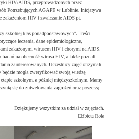
aktyki HIV/AIDS, przeprowadzonych przez
sób Potrzebujących AGAPE w Lublinie. Inicjatywa
nie zakażeniom HIV i zwalczanie AIDS pt.
ży szkolnej klas ponadpodstawowych”. Treści
otyczące leczenia, dane epidemiologiczne,
bami zakażonymi wirusem HIV i chorymi na AIDS.
badań na obecność wirusa HIV, a także poznali
ytania zainteresowanych. Uczestnicy zajęć otrzymali
oły będzie mogła zweryfikować swoją wiedzę
a etapie szkolnym, a później międzyszkolnym. Mamy
czynią się do zniwelowania zagrożeń oraz poszerzą
Dziękujemy wszystkim za udział w zajęciach.
Elżbieta Rola