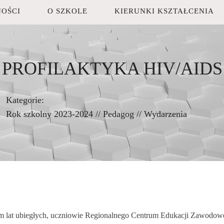
OŚCI
O SZKOLE
KIERUNKI KSZTAŁCENIA
PROFILAKTYKA HIV/AIDS
Kategorie:
Rok szkolny 2023-2024
//
Pedagog
//
Wydarzenia
 lat ubiegłych, uczniowie Regionalnego Centrum Edukacji Zawodowej