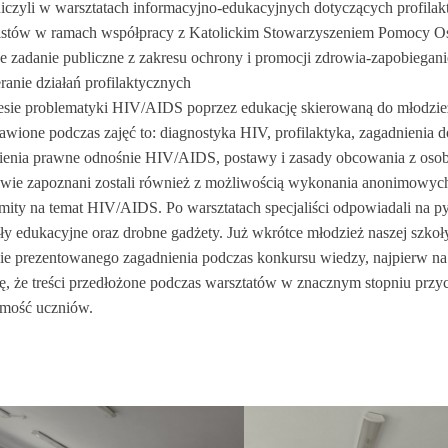
niczyli w warsztatach informacyjno-edukacyjnych dotyczących profil
listów w ramach współpracy z Katolickim Stowarzyszeniem Pomocy O
uje zadanie publiczne z zakresu ochrony i promocji zdrowia-zapobiega
ranie działań profilaktycznych
esie problematyki HIV/AIDS poprzez edukację skierowaną do młodzie
awione podczas zajęć to: diagnostyka HIV, profilaktyka, zagadnienia d
ienia prawne odnośnie HIV/AIDS, postawy i zasady obcowania z oso
wie zapoznani zostali również z możliwością wykonania anonimowych 
 mity na temat HIV/AIDS. Po warsztatach specjaliści odpowiadali na p
ały edukacyjne oraz drobne gadżety. Już wkrótce młodzież naszej szk
ie prezentowanego zagadnienia podczas konkursu wiedzy, najpierw n
ję, że treści przedłożone podczas warsztatów w znacznym stopniu przy
mość uczniów.