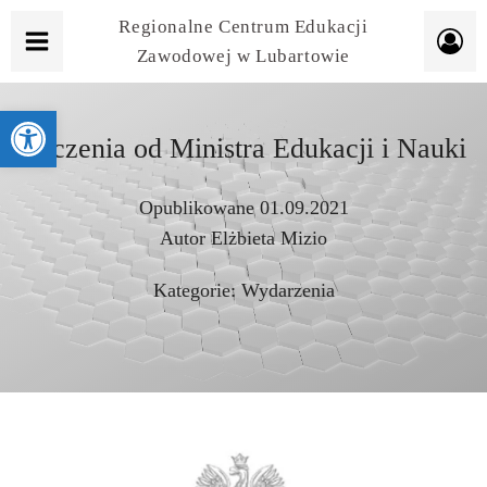
Regionalne Centrum Edukacji
Zawodowej w Lubartowie
Otwórz pasek narzędzi
Życzenia od Ministra Edukacji i Nauki
Opublikowane
01.09.2021
Autor
Elżbieta Mizio
Kategorie:
Wydarzenia