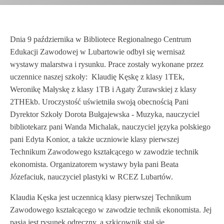
Dnia 9 października w Bibliotece Regionalnego Centrum
Edukacji Zawodowej w Lubartowie odbył się wernisaż
wystawy malarstwa i rysunku. Prace zostały wykonane przez
uczennice naszej szkoły: Klaudię Kęskę z klasy 1TEk,
Weronikę Małyskę z klasy 1TB i Agaty Żurawskiej z klasy
2THEkb. Uroczystość uświetniła swoją obecnością Pani
Dyrektor Szkoły Dorota Bułgajewska - Muzyka, nauczyciel
bibliotekarz pani Wanda Michalak, nauczyciel języka polskiego
pani Edyta Konior, a także uczniowie klasy pierwszej
Technikum Zawodowego kształcącego w zawodzie technik
ekonomista. Organizatorem wystawy była pani Beata
Józefaciuk, nauczyciel plastyki w RCEZ Lubartów.
Klaudia Kęska jest uczennicą klasy pierwszej Technikum
Zawodowego kształcącego w zawodzie technik ekonomista. Jej
pasją jest rysunek odręczny, a szkicownik stał się