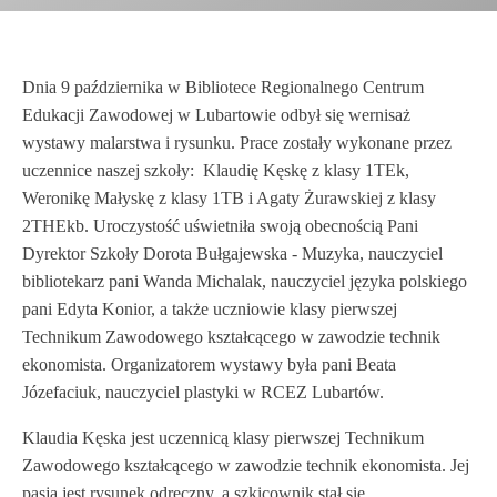
Dnia 9 października w Bibliotece Regionalnego Centrum
Edukacji Zawodowej w Lubartowie odbył się wernisaż
wystawy malarstwa i rysunku. Prace zostały wykonane przez
uczennice naszej szkoły: Klaudię Kęskę z klasy 1TEk,
Weronikę Małyskę z klasy 1TB i Agaty Żurawskiej z klasy
2THEkb. Uroczystość uświetniła swoją obecnością Pani
Dyrektor Szkoły Dorota Bułgajewska - Muzyka, nauczyciel
bibliotekarz pani Wanda Michalak, nauczyciel języka polskiego
pani Edyta Konior, a także uczniowie klasy pierwszej
Technikum Zawodowego kształcącego w zawodzie technik
ekonomista. Organizatorem wystawy była pani Beata
Józefaciuk, nauczyciel plastyki w RCEZ Lubartów.
Klaudia Kęska jest uczennicą klasy pierwszej Technikum
Zawodowego kształcącego w zawodzie technik ekonomista. Jej
pasją jest rysunek odręczny, a szkicownik stał się