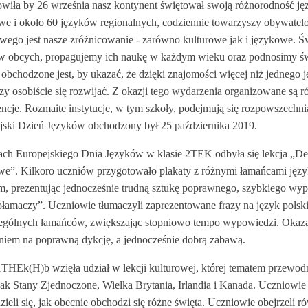
owiła by 26 września nasz kontynent świętował swoją różnorodność j
we i około 60 języków regionalnych, codziennie towarzyszy obywatel
owego jest nasze zróżnicowanie - zarówno kulturowe jak i językowe. Św
w obcych, propagujemy ich naukę w każdym wieku oraz podnosimy ś
obchodzone jest, by ukazać, że dzięki znajomości więcej niż jednego 
zy osobiście się rozwijać. Z okazji tego wydarzenia organizowane są r
ncje. Rozmaite instytucje, w tym szkoły, podejmują się rozpowszechnia
jski Dzień Języków obchodzony był 25 października 2019.
ch Europejskiego Dnia Języków w klasie 2TEK odbyła się lekcja „De
we”. Kilkoro uczniów przygotowało plakaty z różnymi łamańcami języ
m, prezentując jednocześnie trudną sztukę poprawnego, szybkiego wy
ołamaczy”. Uczniowie tłumaczyli zaprezentowane frazy na język pol
ególnych łamańców, zwiększając stopniowo tempo wypowiedzi. Okaza
niem na poprawną dykcję, a jednocześnie dobrą zabawą.
1THEk(H)b wzięła udział w lekcji kulturowej, której tematem przewod
jak Stany Zjednoczone, Wielka Brytania, Irlandia i Kanada. Uczniowie m
ieli się, jak obecnie obchodzi się różne święta. Uczniowie obejrzeli 