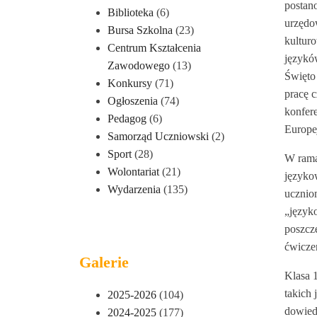
postan
Biblioteka
(6)
urzędo
Bursa Szkolna
(23)
kultur
Centrum Kształcenia
językó
Zawodowego
(13)
Święto 
Konkursy
(71)
pracę c
Ogłoszenia
(74)
konfere
Pedagog
(6)
Europe
Samorząd Uczniowski
(2)
Sport
(28)
W rama
Wolontariat
(21)
języko
Wydarzenia
(135)
ucznio
„język
poszcz
ćwicze
Galerie
Klasa 
takich 
2025-2026
(104)
dowiedz
2024-2025
(177)