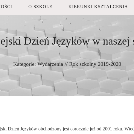
OŚCI
O SZKOLE
KIERUNKI KSZTAŁCENIA
ejski Dzień Języków w naszej 
Kategorie:
Wydarzenia
//
Rok szkolny 2019-2020
jski Dzień Języków obchodzony jest corocznie już od 2001 roku. Wte