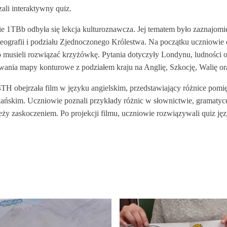
ali interaktywny quiz.
ie 1TBb odbyła się lekcja kulturoznawcza. Jej tematem było zaznajo
eografii i podziału Zjednoczonego Królestwa. Na początku uczniowie ob
o musieli rozwiązać krzyżówkę. Pytania dotyczyły Londynu, ludności or
wania mapy konturowe z podziałem kraju na Anglię, Szkocję, Walię ora
4TH obejrzała film w języku angielskim, przedstawiający różnice pomię
ańskim. Uczniowie poznali przykłady różnic w słownictwie, gramatyce
ży zaskoczeniem. Po projekcji filmu, uczniowie rozwiązywali quiz języ