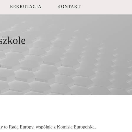
REKRUTACJA
KONTAKT
szkole
dy to Rada Europy, wspólnie z Komisją Europejską,