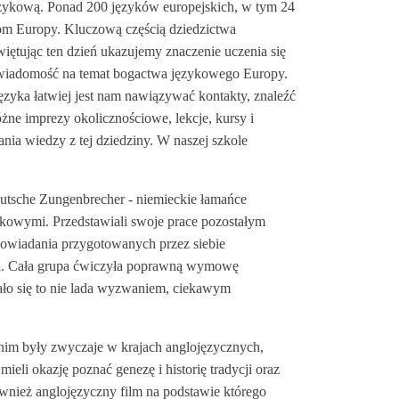
ęzykową. Ponad 200 języków europejskich, w tym 24
om Europy. Kluczową częścią dziedzictwa
iętując ten dzień ukazujemy znaczenie uczenia się
wiadomość na temat bogactwa językowego Europy.
języka łatwiej jest nam nawiązywać kontakty, znaleźć
óżne imprezy okolicznościowe, lekcje, kursy i
nia wiedzy z tej dziedziny. W naszej szkole
utsche Zungenbrecher - niemieckie łamańce
kowymi. Przedstawiali swoje prace pozostałym
powiadania przygotowanych przez siebie
ski. Cała grupa ćwiczyła poprawną wymowę
ło się to nie lada wyzwaniem, ciekawym
nim były zwyczaje w krajach anglojęzycznych,
ieli okazję poznać genezę i historię tradycji oraz
również anglojęzyczny film na podstawie którego