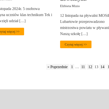
Elżbieta Mizio
istopada 2024r. 5 osobowa
yna uczniów klas technikum Tek i
12 listopada na pływalni MOS
zięli udział […]
Lubartowie przeprowadzono
mistrzostwa powiatu w pływani
zytaj więcej >>
Naszą szkołę […]
Czytaj więcej >>
« Poprzednie
1
…
11
12
13
14