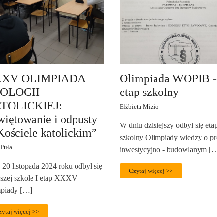
XV OLIMPIADA
Olimpiada WOPIB -
OLOGII
etap szkolny
TOLICKIEJ:
Elżbieta Mizio
więtowanie i odpusty
W dniu dzisiejszy odbył się eta
Kościele katolickim”
szkolny Olimpiady wiedzy o pr
 Puła
inwestycyjno - budowlanym [
 20 listopada 2024 roku odbył się
Czytaj więcej >>
szej szkole I etap XXXV
piady […]
zytaj więcej >>