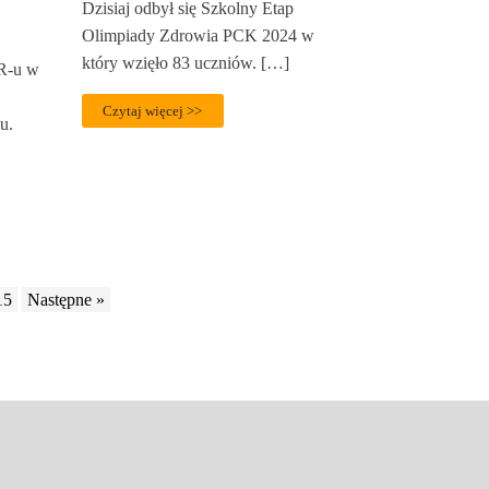
Dzisiaj odbył się Szkolny Etap
Olimpiady Zdrowia PCK 2024 w
który wzięło 83 uczniów. […]
iR-u w
Czytaj więcej >>
u.
15
Następne »