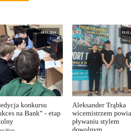
14.11.2024
13.11.
 edycja konkursu
Aleksander Trąbka
ukces na Bank” - etap
wicemistrzem powia
kolny
pływaniu stylem
dowolnym.
eta Mizio