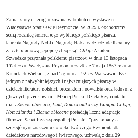
Zapraszamy na zorganizowaną w bibliotece wystawę o
Władysławie Stanisławie Reymoncie. W 2025 r. obchodzimy
setną rocznicę śmierci tego wybitnego polskiego pisarza,
laureata Nagrody Nobla. Nagrodę Nobla w dziedzinie literatury
za czterotomową „epopeję chłopską”
Chłopi
Akademia
Szwedzka przyznała polskiemu pisarzowi w dniu 13 listopada
1924 roku. Władysław Reymont urodził się 7 maja 1867 roku w
Kobielach Wielkich, zmarł 5 grudnia 1925 w Warszawie. Był
jednym z najwybitniejszych i najważniejszych pisarzy w
dziejach literatury polskiej, prozaikiem i nowelistą oraz jednym z
głównych przedstawicieli Młodej Polski. Dzieła Reymonta to
m.in.
Ziemia obiecana, Bunt, Komediantka
czy
Wampir. Chłopi,
Komediantka i Ziemia obiecana
posiadają liczne adaptacje
filmowe. Senat Rzeczypospolitej Polskiej, "przekonany o
szczególnym znaczeniu dorobku twórczego Reymonta dla
dziedzictwa narodowego i światowego, uchwałą z dnia 29