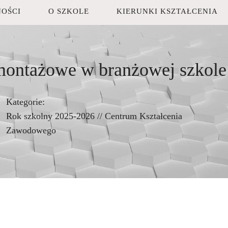
OŚCI
O SZKOLE
KIERUNKI KSZTAŁCENIA
ontażowe w branżowej szkole 
Kategorie:
Rok szkolny 2025-2026
//
Centrum Kształcenia
Zawodowego