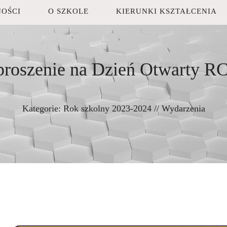
OŚCI
O SZKOLE
KIERUNKI KSZTAŁCENIA
proszenie na Dzień Otwarty R
Kategorie:
Rok szkolny 2023-2024
//
Wydarzenia