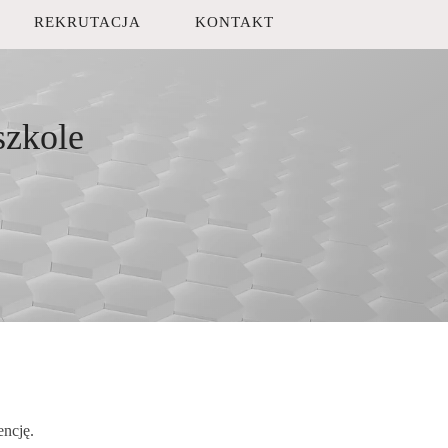
REKRUTACJA
KONTAKT
szkole
encję.