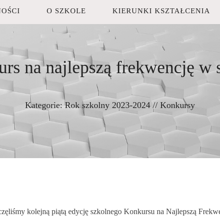
OŚCI
O SZKOLE
KIERUNKI KSZTAŁCENIA
rs na najlepszą frekwencję w 
Kategorie:
Rok szkolny 2023-2024
//
Konkursy
zęliśmy kolejną piątą edycję szkolnego Konkursu na Najlepszą Frekw