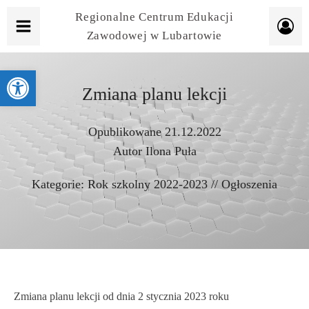
Regionalne Centrum Edukacji
Zawodowej w Lubartowie
Otwórz pasek narzędzi
Zmiana planu lekcji
Opublikowane
21.12.2022
Autor
Ilona Puła
Kategorie:
Rok szkolny 2022-2023
//
Ogłoszenia
Zmiana planu lekcji od dnia 2 stycznia 2023 roku