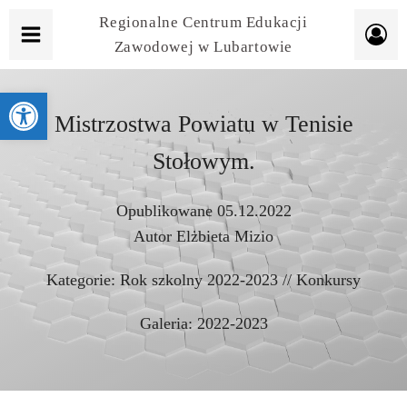
Regionalne Centrum Edukacji
Zawodowej w Lubartowie
Otwórz pasek narzędzi
Mistrzostwa Powiatu w Tenisie
Stołowym.
Opublikowane
05.12.2022
Autor
Elżbieta Mizio
Kategorie:
Rok szkolny 2022-2023
//
Konkursy
Galeria:
2022-2023