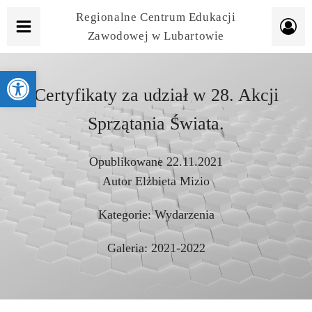
Regionalne Centrum Edukacji
Zawodowej w Lubartowie
Otwórz pasek narzędzi
Certyfikaty za udział w 28. Akcji
Sprzątania Świata.
Opublikowane
22.11.2021
Autor
Elżbieta Mizio
Kategorie:
Wydarzenia
Galeria:
2021-2022