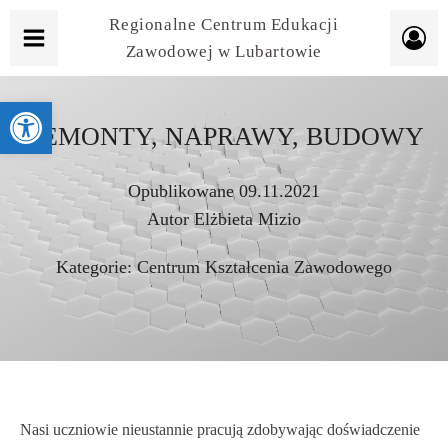
Regionalne Centrum Edukacji
Zawodowej w Lubartowie
Otwórz pasek narzędzi
REMONTY, NAPRAWY, BUDOWY
Opublikowane
09.11.2021
Autor
Elżbieta Mizio
Kategorie:
Centrum Kształcenia Zawodowego
Nasi uczniowie nieustannie pracują zdobywając doświadczenie