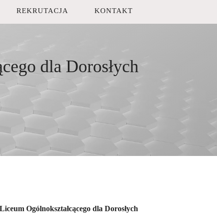
REKRUTACJA
KONTAKT
ącego dla Dorosłych
 Liceum Ogólnokształcącego dla Dorosłych