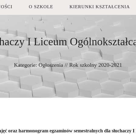
OŚCI
O SZKOLE
KIERUNKI KSZTAŁCENIA
chaczy I Liceum Ogólnokształc
Kategorie:
Ogłoszenia
//
Rok szkolny 2020-2021
ajęć oraz harmonogram egzaminów semestralnych dla słuchaczy I