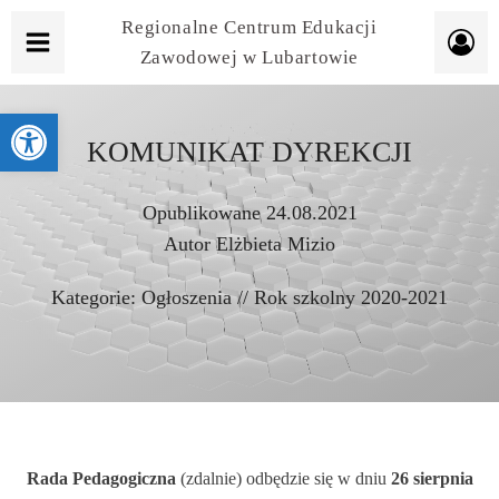
Regionalne Centrum Edukacji
Zawodowej w Lubartowie
Otwórz pasek narzędzi
KOMUNIKAT DYREKCJI
Opublikowane
24.08.2021
Autor
Elżbieta Mizio
Kategorie:
Ogłoszenia
//
Rok szkolny 2020-2021
Rada Pedagogiczna
(zdalnie) odbędzie się w dniu
26 sierpnia