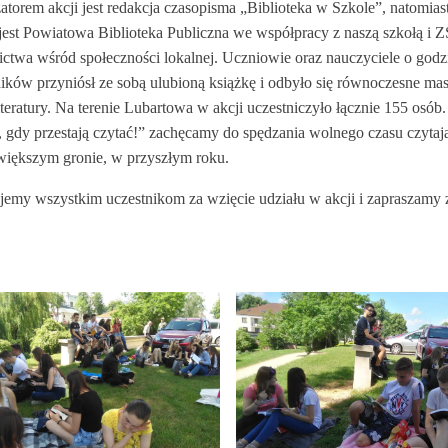
atorem akcji jest redakcja czasopisma „Biblioteka w Szkole”, natomias
 jest Powiatowa Biblioteka Publiczna we współpracy z naszą szkołą i 
ictwa wśród społeczności lokalnej. Uczniowie oraz nauczyciele o godz
ników przyniósł ze sobą ulubioną książkę i odbyło się równoczesne m
iteratury. Na terenie Lubartowa w akcji uczestniczyło łącznie 155 osób
, gdy przestają czytać!” zachęcamy do spędzania wolnego czasu czytaj
 większym gronie, w przyszłym roku.
jemy wszystkim uczestnikom za wzięcie udziału w akcji i zapraszamy z