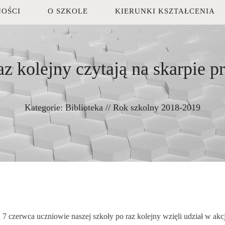
OŚCI
O SZKOLE
KIERUNKI KSZTAŁCENIA
 kolejny czytają na skarpie 
Kategorie:
Biblioteka
//
Rok szkolny 2018-2019
7 czerwca uczniowie naszej szkoły po raz kolejny wzięli udział w akc