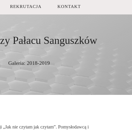
REKRUTACJA
KONTAKT
przy Pałacu Sanguszków
Galeria:
2018-2019
ji „Jak nie czytam jak czytam”. Pomysłodawcą i