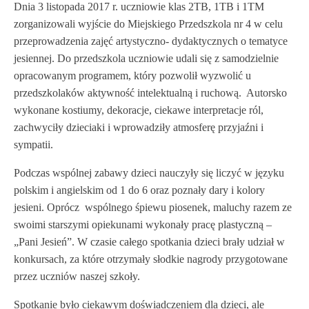
Dnia 3 listopada 2017 r. uczniowie klas 2TB, 1TB i 1TM
zorganizowali wyjście do Miejskiego Przedszkola nr 4 w celu
przeprowadzenia zajęć artystyczno- dydaktycznych o tematyce
jesiennej. Do przedszkola uczniowie udali się z samodzielnie
opracowanym programem, który pozwolił wyzwolić u
przedszkolaków aktywność intelektualną i ruchową. Autorsko
wykonane kostiumy, dekoracje, ciekawe interpretacje ról,
zachwyciły dzieciaki i wprowadziły atmosferę przyjaźni i
sympatii.
Podczas wspólnej zabawy dzieci nauczyły się liczyć w języku
polskim i angielskim od 1 do 6 oraz poznały dary i kolory
jesieni. Oprócz wspólnego śpiewu piosenek, maluchy razem ze
swoimi starszymi opiekunami wykonały pracę plastyczną –
„Pani Jesień”. W czasie całego spotkania dzieci brały udział w
konkursach, za które otrzymały słodkie nagrody przygotowane
przez uczniów naszej szkoły.
Spotkanie było ciekawym doświadczeniem dla dzieci, ale