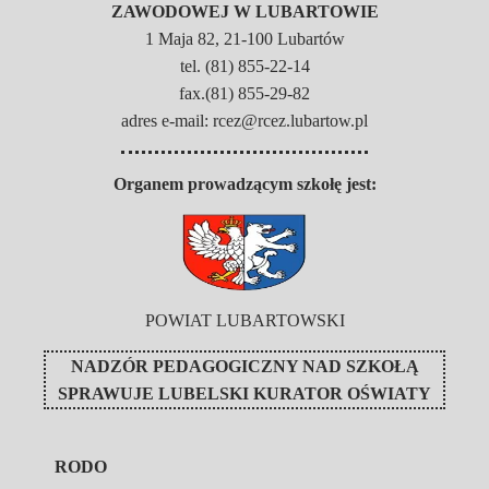
ZAWODOWEJ W LUBARTOWIE
1 Maja 82, 21-100 Lubartów
tel. (81) 855-22-14
fax.(81) 855-29-82
adres e-mail: rcez@rcez.lubartow.pl
Organem prowadzącym szkołę jest:
POWIAT LUBARTOWSKI
NADZÓR PEDAGOGICZNY NAD SZKOŁĄ
SPRAWUJE
LUBELSKI KURATOR OŚWIATY
RODO