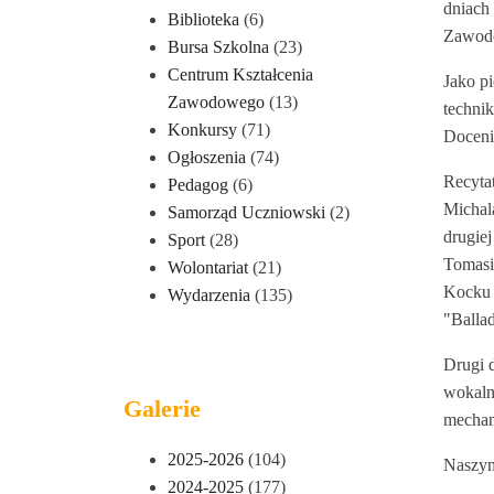
dniach
Biblioteka
(6)
Zawodow
Bursa Szkolna
(23)
Centrum Kształcenia
Jako pi
Zawodowego
(13)
techni
Konkursy
(71)
Docenio
Ogłoszenia
(74)
Recytat
Pedagog
(6)
Michal
Samorząd Uczniowski
(2)
drugie
Sport
(28)
Tomasi
Wolontariat
(21)
Kocku 
Wydarzenia
(135)
"Balla
Drugi 
wokaln
Galerie
mechan
2025-2026
(104)
Naszym
2024-2025
(177)