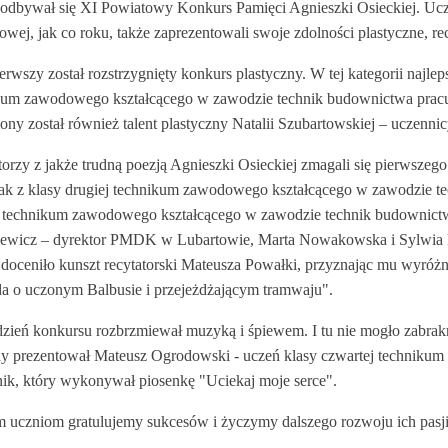
 odbywał się XI Powiatowy Konkurs Pamięci Agnieszki Osieckiej. Uc
ej, jak co roku, także zaprezentowali swoje zdolności plastyczne, re
erwszy został rozstrzygnięty konkurs plastyczny. W tej kategorii najle
kum zawodowego kształcącego w zawodzie technik budownictwa pracuj
ny został również talent plastyczny Natalii Szubartowskiej – uczennicy
orzy z jakże trudną poezją Agnieszki Osieckiej zmagali się pierwszeg
ak z klasy drugiej technikum zawodowego kształcącego w zawodzie tec
j technikum zawodowego kształcącego w zawodzie technik budownictwa. 
ewicz – dyrektor PMDK w Lubartowie, Marta Nowakowska i Sylwia 
doceniło kunszt recytatorski Mateusza Powałki, przyznając mu wyróżn
da o uczonym Balbusie i przejeżdżającym tramwaju".
dzień konkursu rozbrzmiewał muzyką i śpiewem. I tu nie mogło zabrakn
y prezentował Mateusz Ogrodowski - uczeń klasy czwartej technikum
ik, który wykonywał piosenkę "Uciekaj moje serce".
 uczniom gratulujemy sukcesów i życzymy dalszego rozwoju ich pasji