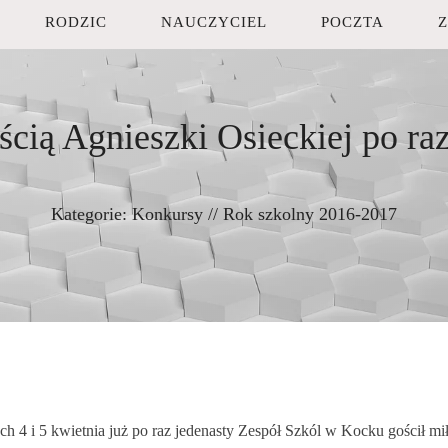
RODZIC
NAUCZYCIEL
POCZTA
ścią Agnieszki Osieckiej po raz
Kategorie:
Konkursy
//
Rok szkolny 2016-2017
ch 4 i 5 kwietnia już po raz jedenasty Zespół Szkól w Kocku gościł m