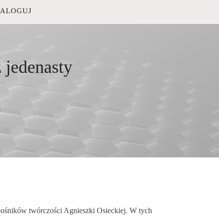
ZALOGUJ
 jedenasty
iłośników twórczości Agnieszki Osieckiej. W tych