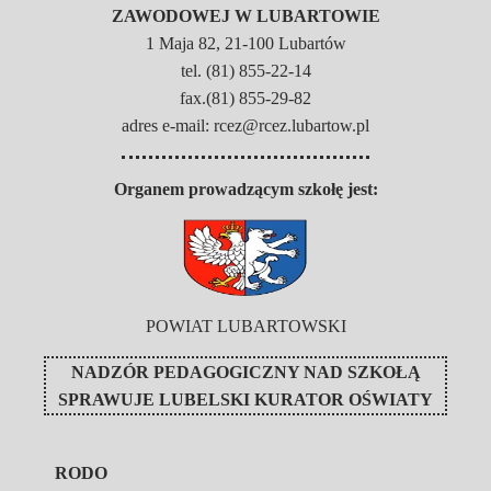
ZAWODOWEJ W LUBARTOWIE
1 Maja 82, 21-100 Lubartów
tel. (81) 855-22-14
fax.(81) 855-29-82
adres e-mail: rcez@rcez.lubartow.pl
Organem prowadzącym szkołę jest:
POWIAT LUBARTOWSKI
NADZÓR PEDAGOGICZNY NAD SZKOŁĄ
SPRAWUJE
LUBELSKI KURATOR OŚWIATY
RODO