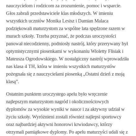
nauczycielom i rodzicom za zrozumienie, pomoc i wsparcie.
Głos zabrali przedstawiciele klas młodszych. W imieniu
wszystkich uczniów Monika Lesisz i Damian Malaca
podziękowali maturzystom za wspólne lata spędzone razem w
murach szkoły. Trzeba przyznać, że podczas uroczystości
panował niecodzienny, podniosły nastrój, który przerywany był
optymistycznymi piosenkami w wykonaniu Wioletty Flisiak i
Mateusza Ogrodowskiego. W nostalgiczny nastrój wprowadziła
nas klasa 4 TH, która w imieniu wszystkich maturzystów
pożegnała się z nauczycielami piosenką „Ostatni dzień z moją
klasą”.
Ostatnim punktem uroczystego apelu było wręczenie
najlepszym maturzystom nagród i okolicznościowych
dyplomów za wysokie wyniki w nauce i za aktywny udział w
życiu szkoły. Wyróżnieni zostali również najlepsi sportowcy
oraz najbardziej aktywni honorowi krwiodawcy, którzy
otrzymali pamiątkowe dyplomy. Po apelu maturzyści udali się z