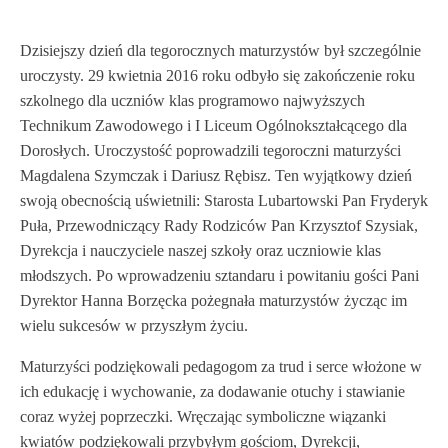
Dzisiejszy dzień dla tegorocznych maturzystów był szczególnie
uroczysty. 29 kwietnia 2016 roku odbyło się zakończenie roku
szkolnego dla uczniów klas programowo najwyższych
Technikum Zawodowego i I Liceum Ogólnokształcącego dla
Dorosłych. Uroczystość poprowadzili tegoroczni maturzyści
Magdalena Szymczak i Dariusz Rębisz. Ten wyjątkowy dzień
swoją obecnością uświetnili: Starosta Lubartowski Pan Fryderyk
Puła, Przewodniczący Rady Rodziców Pan Krzysztof Szysiak,
Dyrekcja i nauczyciele naszej szkoły oraz uczniowie klas
młodszych. Po wprowadzeniu sztandaru i powitaniu gości Pani
Dyrektor Hanna Borzęcka pożegnała maturzystów życząc im
wielu sukcesów w przyszłym życiu.
Maturzyści podziękowali pedagogom za trud i serce włożone w
ich edukację i wychowanie, za dodawanie otuchy i stawianie
coraz wyżej poprzeczki. Wręczając symboliczne wiązanki
kwiatów podziękowali przybyłym gościom, Dyrekcji,