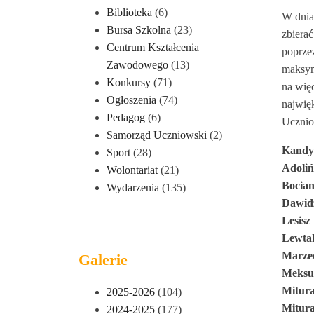
Biblioteka
(6)
W dnia
Bursa Szkolna
(23)
zbiera
Centrum Kształcenia
poprze
Zawodowego
(13)
maksyma
Konkursy
(71)
na wię
Ogłoszenia
(74)
najwię
Pedagog
(6)
Ucznio
Samorząd Uczniowski
(2)
Kandy
Sport
(28)
Adoliń
Wolontariat
(21)
Bocian
Wydarzenia
(135)
Dawid
Lesisz
Lewta
Marzec
Galerie
Meksu
Mitur
2025-2026
(104)
Mitur
2024-2025
(177)