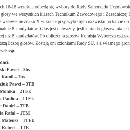
ch 16-18 września odbędą się wybory do Rady Samorządu Uczniowsk
ć głosy we wszystkich klasach Technikum Zawodowego i Zasadnicze
z wstawienie znaku X w kratce przy wybranym nazwisku na karcie d
lnie 8 kandydatów. Głos jest nieważny, jeśli karta do głosowania jest
cej niż 8 kandydatów. Po obliczeniu głosów Komisja Wyborcza ogłasza
kszą liczbę głosów. Zostają oni członkami Rady SU, a z własnego gr
wskiego.
daci:
ski Paweł – 2hs
 Kamil – 1hs
ziuk Paweł – 3TB
 Monika – 2TEk
k Paulina – 1TEk
 Daniel – 3TB
ła Rafał – 1TM
a Mateusz – 1TEk
a Robert – 1TE