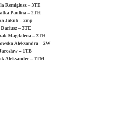
ela Remigiusz – 3TE
atka Paulina – 2TH
ka Jakub – 2mp
 Dariusz – 3TE
zak Magdalena – 3TH
kowska Aleksandra – 2W
Jarosław – 1TB
ak Aleksander – 1TM