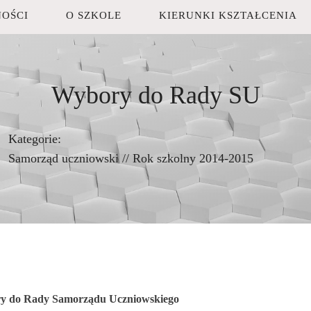
OŚCI
O SZKOLE
KIERUNKI KSZTAŁCENIA
Wybory do Rady SU
Kategorie:
Samorząd uczniowski
//
Rok szkolny 2014-2015
y do Rady Samorządu Uczniowskiego