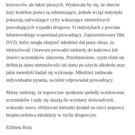
kierowców ale także pieszych. Wydawało by się, że obecne
kary kodeksu prawa są odstraszające, jednak wciąż statystyki
pokazują zatrważające cyfry wskazujące nietrzeźwych
powodujących wypadki drogowe. O statystykach z powiatu
lubartowskiego wspominał prowadzący. Zaprezentowany film
DVD, który mogła obejrzeć młodzież dał jasny obraz, że
nietrzeźwość i brawura prowadzi niekiedy do kalectwa lub
śmierci uczestników zdarzenia. Przedstawiono, czym różni się
definicja stanu nietrzeźwości od stanu po użyciu alkoholu oraz
jakie metodyki badań się wykonuje. Młodzież zadawała
indywidualne pytania, na które odpowiadał prowadzący.
Mamy nadzieję, że tegoroczne spotkania spełniły oczekiwania
uczestników i stały się okazją do wymiany doświadczeń,
wskazały nowe, efektywne kierunki działań na rzecz poprawy
bezpieczeństwa młodzieży w ruchu drogowym.
Elżbieta Rola