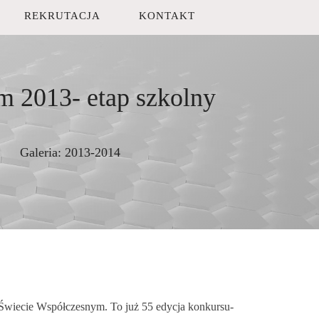
REKRUTACJA
KONTAKT
m 2013- etap szkolny
Galeria:
2013-2014
i Świecie Współczesnym. To już 55 edycja konkursu-