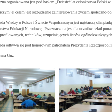
zna organizowana jest pod hasłem „Dziesięć lat członkostwa Polski w 
czym jej celem jest rozbudzenie zainteresowania życiem społeczno-pol
ada Wiedzy o Polsce i Świecie Współczesnym jest najstarszą olimpiad
erstwa Edukacji Narodowej. Przeznaczona jest dla uczniów szkół ponad
 profilowanych, techników, uzupełniających liceów ogólnokształcących
ada odbywa się pod honorowym patronatem Prezydenta Rzeczpospolit
lena Guz