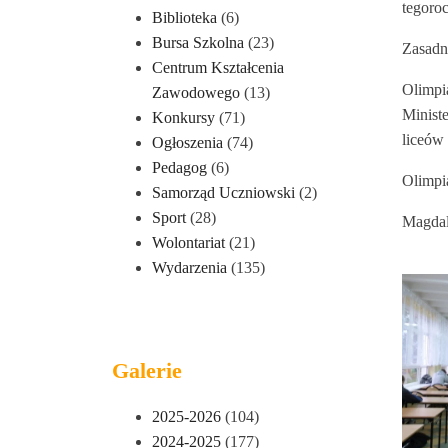
tegoroc
Biblioteka
(6)
Bursa Szkolna
(23)
Zasadni
Centrum Kształcenia
Olimpi
Zawodowego
(13)
Minist
Konkursy
(71)
liceów
Ogłoszenia
(74)
Pedagog
(6)
Olimpi
Samorząd Uczniowski
(2)
Sport
(28)
Magda
Wolontariat
(21)
Wydarzenia
(135)
Galerie
2025-2026
(104)
2024-2025
(177)