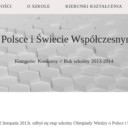
OŚCI
O SZKOLE
KIERUNKI KSZTAŁCENIA
Polsce i Świecie Współczesny
Kategorie:
Konkursy
//
Rok szkolny 2013-2014
2 listopada 2013r. odbył się etap szkolny Olimpiady Wiedzy o Polsce 