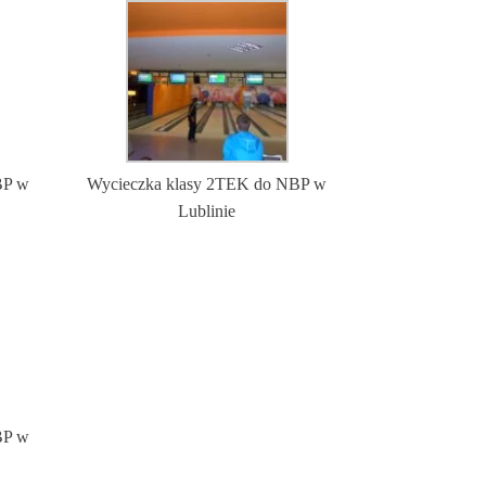
BP w
Wycieczka klasy 2TEK do NBP w
Lublinie
BP w