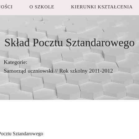
OŚCI
O SZKOLE
KIERUNKI KSZTAŁCENIA
Skład Pocztu Sztandarowego
Kategorie:
Samorząd uczniowski
//
Rok szkolny 2011-2012
Pocztu Sztandarowego