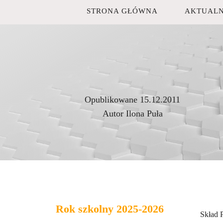
STRONA GŁÓWNA
AKTUALN
Opublikowane
15.12.2011
Autor
Ilona Puła
Rok szkolny 2025-2026
Skład 