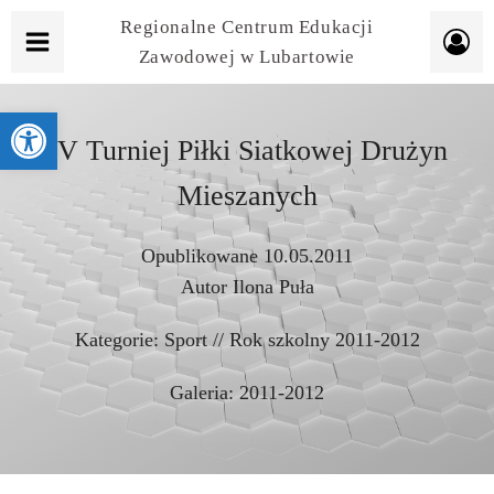
Regionalne Centrum Edukacji
Zawodowej w Lubartowie
Otwórz pasek narzędzi
IV Turniej Piłki Siatkowej Drużyn
Mieszanych
Opublikowane
10.05.2011
Autor
Ilona Puła
Kategorie:
Sport
//
Rok szkolny 2011-2012
Galeria:
2011-2012