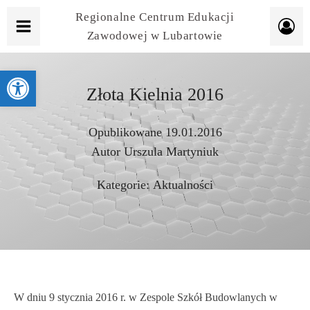
Regionalne Centrum Edukacji
Zawodowej w Lubartowie
Otwórz pasek narzędzi
Złota Kielnia 2016
Opublikowane
19.01.2016
Autor
Urszula Martyniuk
Kategorie:
Aktualności
W dniu 9 stycznia 2016 r. w Zespole Szkół Budowlanych w