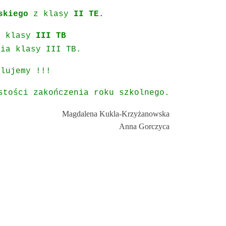
skiego
z klasy
II TE.
m klasy
III TB
nia klasy III TB.
ulujemy !!!
stości zakończenia roku szkolnego.
Magdalena Kukla-Krzyżanowska
Anna Gorczyca