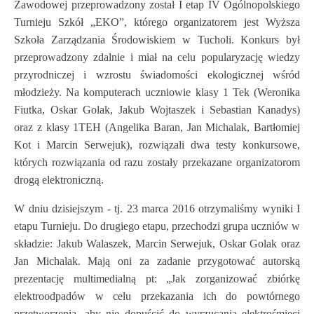
Zawodowej przeprowadzony został I etap IV Ogólnopolskiego
Turnieju Szkół „EKO”, którego organizatorem jest Wyższa
Szkoła Zarządzania Środowiskiem w Tucholi. Konkurs był
przeprowadzony zdalnie i miał na celu popularyzację wiedzy
przyrodniczej i wzrostu świadomości ekologicznej wśród
młodzieży. Na komputerach uczniowie klasy 1 Tek (Weronika
Fiutka, Oskar Golak, Jakub Wojtaszek i Sebastian Kanadys)
oraz z klasy 1TEH (Angelika Baran, Jan Michalak, Bartłomiej
Kot i Marcin Serwejuk), rozwiązali dwa testy konkursowe,
których rozwiązania od razu zostały przekazane organizatorom
drogą elektroniczną.
W dniu dzisiejszym - tj. 23 marca 2016 otrzymaliśmy wyniki I
etapu Turnieju. Do drugiego etapu, przechodzi grupa uczniów w
składzie: Jakub Walaszek, Marcin Serwejuk, Oskar Golak oraz
Jan Michalak. Mają oni za zadanie przygotować autorską
prezentację multimedialną pt: „Jak zorganizować zbiórkę
elektroodpadów w celu przekazania ich do powtórnego
przetworzenia, aby nie dopuścić do wyrzucania elektrośmieci