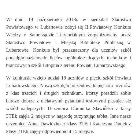
W dniu 19 października 2018r. w siedzibie Starostwa
Powiatowego w Lubartowie odbył się II Powiatowy Konkurs
Wiedzy o Samorządzie Terytorialnym zorganizowany przez
Starostwo Powiatowe i Miejską Bibliotekę Publiczną w
Lubartowie. Konkurs był przeznaczony dla uczniów szkół
ponadgimnazjalnych: liceów ogólnokształcących, techników i
branżowych szkół I stopnia z terenu Powiatu Lubartowskiego.
W konkursie wzięło udział 18 uczniów z pięciu szkół Powiatu
Lubartowskiego. Naszą szkołę reprezentowało pięcioro uczniów
z klas trzecich i drugich technikum, którzy poradzili sobie
bardzo dobrze z niełatwymi pytaniami testowymi plasując się
wśród najlepszych. Uczennica Dominika Sławińska z klasy
3TEk zajęła 2 miejsce w nagrodę otrzymując tablet. Inne nasze
uczennice: Anna Dawidziuk z klasy 3TB i Katarzyna Dudek z
klasy 2TEk zajęły odpowiednio 4 i 5 miejsce.