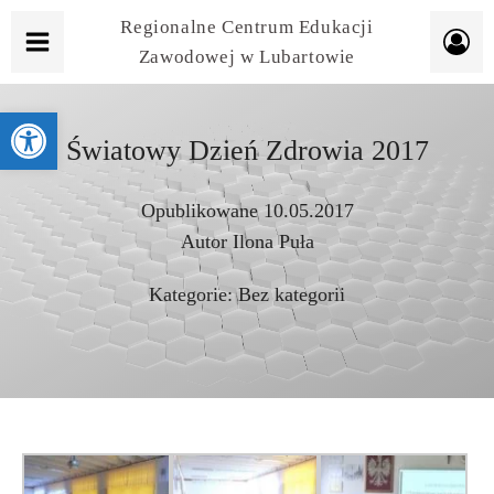
Regionalne Centrum Edukacji
Zawodowej w Lubartowie
Otwórz pasek narzędzi
Światowy Dzień Zdrowia 2017
Opublikowane
10.05.2017
Autor
Ilona Puła
Kategorie:
Bez kategorii