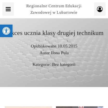
Regionalne Centrum Edukacji
Zawodowej w Lubartowie
Otwórz pasek narzędzi
Sukces ucznia klasy drugiej technikum
Opublikowane
10.05.2015
Autor
Ilona Puła
Kategorie:
Bez kategorii