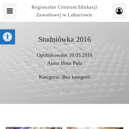
Regionalne Centrum Edukacji
Zawodowej w Lubartowie
Otwórz pasek narzędzi
Studniówka 2016
Opublikowane
10.05.2016
Autor
Ilona Puła
Kategorie:
Bez kategorii