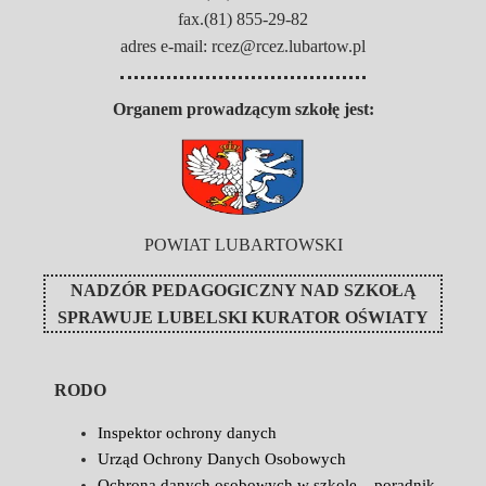
fax.(81) 855-29-82
adres e-mail: rcez@rcez.lubartow.pl
Organem prowadzącym szkołę jest:
POWIAT LUBARTOWSKI
NADZÓR PEDAGOGICZNY NAD SZKOŁĄ
SPRAWUJE
LUBELSKI KURATOR OŚWIATY
RODO
Inspektor ochrony danych
Urząd Ochrony Danych Osobowych
Ochrona danych osobowych w szkole – poradnik