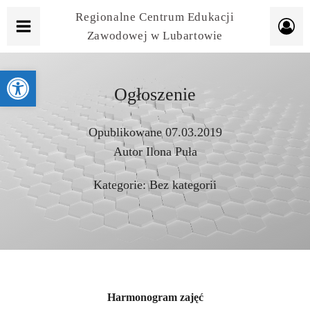
Regionalne Centrum Edukacji
Zawodowej w Lubartowie
Otwórz pasek narzędzi
Ogłoszenie
Opublikowane
07.03.2019
Autor
Ilona Puła
Kategorie:
Bez kategorii
Harmonogram zajęć