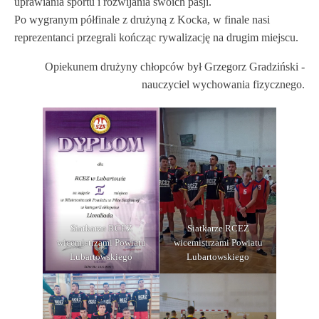
uprawiania sportu i rozwijania swoich pasji.
Po wygranym półfinale z drużyną z Kocka, w finale nasi
reprezentanci przegrali kończąc rywalizację na drugim miejscu.
Opiekunem drużyny chłopców był Grzegorz Gradziński -
nauczyciel wychowania fizycznego.
Siatkarze RCEZ
Siatkarze RCEZ
wicemistrzami Powiatu
wicemistrzami Powiatu
Lubartowskiego
Lubartowskiego